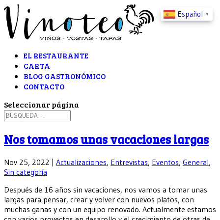
Español
▼
EL RESTAURANTE
CARTA
BLOG GASTRONÓMICO
CONTACTO
Seleccionar página
Nos tomamos unas vacaciones largas
Nov 25, 2022
|
Actualizaciones
,
Entrevistas
,
Eventos
,
General
,
Sin categoría
Después de 16 años sin vacaciones, nos vamos a tomar unas
largas para pensar, crear y volver con nuevos platos, con
muchas ganas y con un equipo renovado. Actualmente estamos
con varios proyectos en desarollo y el crecimiento de otras de