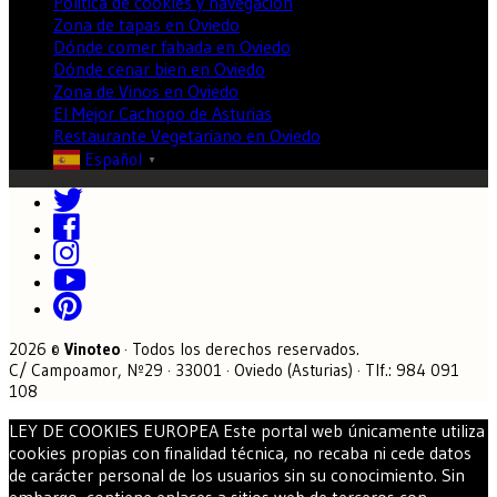
Política de cookies y navegación
Zona de tapas en Oviedo
Dónde comer fabada en Oviedo
Dónde cenar bien en Oviedo
Zona de Vinos en Oviedo
El Mejor Cachopo de Asturias
Restaurante Vegetariano en Oviedo
Español
▼
2026 ©
Vinoteo
· Todos los derechos reservados.
C/ Campoamor, Nº29 · 33001 · Oviedo (Asturias) · Tlf.: 984 091
108
LEY DE COOKIES EUROPEA Este portal web únicamente utiliza
cookies propias con finalidad técnica, no recaba ni cede datos
de carácter personal de los usuarios sin su conocimiento. Sin