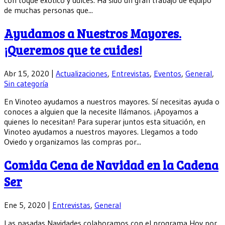
con toque exótico y dulces. Ha sido un gran trabajo de equipo
de muchas personas que...
Ayudamos a Nuestros Mayores.
¡Queremos que te cuides!
Abr 15, 2020
|
Actualizaciones
,
Entrevistas
,
Eventos
,
General
,
Sin categoría
En Vinoteo ayudamos a nuestros mayores. Sí necesitas ayuda o
conoces a alguien que la necesite llámanos. ¡Apoyamos a
quienes lo necesitan! Para superar juntos esta situación, en
Vinoteo ayudamos a nuestros mayores. Llegamos a todo
Oviedo y organizamos las compras por...
Comida Cena de Navidad en la Cadena
Ser
Ene 5, 2020
|
Entrevistas
,
General
Las pasadas Navidades colaboramos con el programa Hoy por