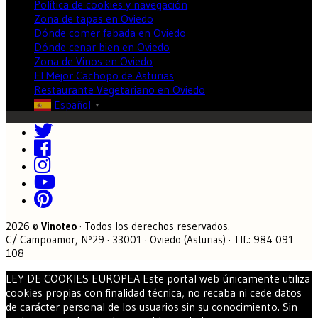
Política de cookies y navegación
Zona de tapas en Oviedo
Dónde comer fabada en Oviedo
Dónde cenar bien en Oviedo
Zona de Vinos en Oviedo
El Mejor Cachopo de Asturias
Restaurante Vegetariano en Oviedo
Español
▼
2026 ©
Vinoteo
· Todos los derechos reservados.
C/ Campoamor, Nº29 · 33001 · Oviedo (Asturias) · Tlf.: 984 091
108
LEY DE COOKIES EUROPEA Este portal web únicamente utiliza
cookies propias con finalidad técnica, no recaba ni cede datos
de carácter personal de los usuarios sin su conocimiento. Sin