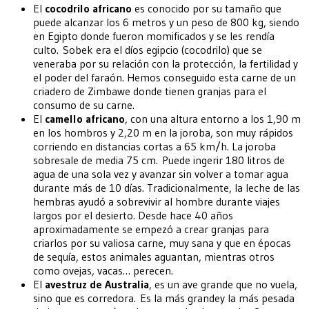
El
cocodrilo africano
es conocido por su tamaño que
puede alcanzar los 6 metros y un peso de 800 kg, siendo
en Egipto donde fueron momificados y se les rendía
culto. Sobek era el díos egipcio (cocodrilo) que se
veneraba por su relación con la protección, la fertilidad y
el poder del faraón. Hemos conseguido esta carne de un
criadero de Zimbawe donde tienen granjas para el
consumo de su carne.
El
camello africano
, con una altura entorno a los 1,90 m
en los hombros y 2,20 m en la joroba, son muy rápidos
corriendo en distancias cortas a 65 km/h. La joroba
sobresale de media 75 cm. Puede ingerir 180 litros de
agua de una sola vez y avanzar sin volver a tomar agua
durante más de 10 días. Tradicionalmente, la leche de las
hembras ayudó a sobrevivir al hombre durante viajes
largos por el desierto. Desde hace 40 años
aproximadamente se empezó a crear granjas para
criarlos por su valiosa carne, muy sana y que en épocas
de sequía, estos animales aguantan, mientras otros
como ovejas, vacas… perecen.
El
avestruz de Australia
, es un ave grande que no vuela,
sino que es corredora. Es la más grandey la más pesada