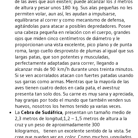
de las aves que aún existen; puede alcanzar los 3 metros
de altura y pesar unos 180 kg. Sus alas pequeñas no les
permiten volar, aun así, les ayudan a impulsarse,
equilibrarse al correr y como mecanismo de defensa,
agitándolas para atacar a posibles depredadores. Posee
una cabeza pequeña en relación con el cuerpo, grandes
ojos que miden cinco centímetros de diámetro y le
proporcionan una vista excelente, pico plano y de punta
roma, largo cuello desprovisto de plumas al igual que sus
largas patas, que son potentes y musculadas,
perfectamente adaptadas para correr, llegando a
alcanzar más de 90 km/h durante unos treinta minutos.
Si se ven acorralados atacan con fuertes patadas usando
sus garras como armas. Mientras que la mayoría de las
aves tienen cuatro dedos en cada pata, el avestruz
presenta tan solo dos. Su carne es muy sana y apreciada,
hay granjas por todo el mundo que también venden sus
huevos, nosotros los hemos tenido ya varias veces.
La
Cebra de Sudáfrica
, presentan un tamaño medio de
2,3 metros de longitud,1,2 – 1,5 metros de altura a la
cruz y un peso de aproximadamente 300
kilogramos, tienen un excelente sentido de la vista. Se
cree que pueden ver en color. Como muchos ungulados,