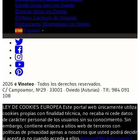
Dónde cenar bien en Oviedo
Zona de Vinos en Oviedo
El Mejor Cachopo de Asturias
Restaurante Vegetariano en Oviedo
Español
▼
2026 ©
Vinoteo
· Todos los derechos reservados.
C/ Campoamor, Nº29 · 33001 · Oviedo (Asturias) · Tlf.: 984 091
108
LEY DE COOKIES EUROPEA Este portal web únicamente utiliza
cookies propias con finalidad técnica, no recaba ni cede datos
de carácter personal de los usuarios sin su conocimiento. Sin
embargo, contiene enlaces a sitios web de terceros con
políticas de privacidad ajenas a nosotros que usted podrá decidir
si acepta o no cuando acceda a ellos.
Aceptar
Más información