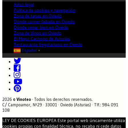
Aviso legal
Política de cookies y navegación
Zona de tapas en Oviedo
Dónde comer fabada en Oviedo
Dónde cenar bien en Oviedo
Zona de Vinos en Oviedo
El Mejor Cachopo de Asturias
Restaurante Vegetariano en Oviedo
Español
▼
2026 ©
Vinoteo
· Todos los derechos reservados.
C/ Campoamor, Nº29 · 33001 · Oviedo (Asturias) · Tlf.: 984 091
108
LEY DE COOKIES EUROPEA Este portal web únicamente utiliza
cookies propias con finalidad técnica, no recaba ni cede datos