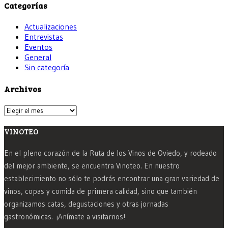
Categorías
Actualizaciones
Entrevistas
Eventos
General
Sin categoría
Archivos
Archivos
VINOTEO
En el pleno corazón de la Ruta de los Vinos de Oviedo, y rodeado
del mejor ambiente, se encuentra Vinoteo. En nuestro
establecimiento no sólo te podrás encontrar una gran variedad de
vinos, copas y comida de primera calidad, sino que también
organizamos catas, degustaciones y otras jornadas
gastronómicas. ¡Anímate a visitarnos!