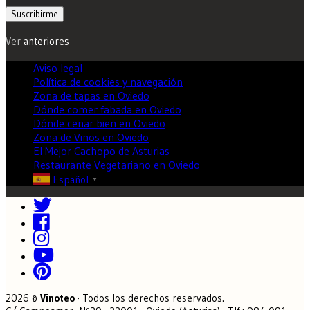
Ver
anteriores
Aviso legal
Política de cookies y navegación
Zona de tapas en Oviedo
Dónde comer fabada en Oviedo
Dónde cenar bien en Oviedo
Zona de Vinos en Oviedo
El Mejor Cachopo de Asturias
Restaurante Vegetariano en Oviedo
Español
▼
2026 ©
Vinoteo
· Todos los derechos reservados.