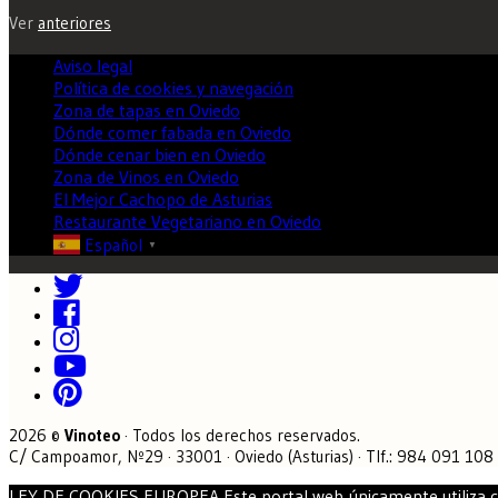
Ver
anteriores
Aviso legal
Política de cookies y navegación
Zona de tapas en Oviedo
Dónde comer fabada en Oviedo
Dónde cenar bien en Oviedo
Zona de Vinos en Oviedo
El Mejor Cachopo de Asturias
Restaurante Vegetariano en Oviedo
Español
▼
2026 ©
Vinoteo
· Todos los derechos reservados.
C/ Campoamor, Nº29 · 33001 · Oviedo (Asturias) · Tlf.: 984 091 108
LEY DE COOKIES EUROPEA Este portal web únicamente utiliza cooki