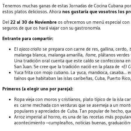
Tenemos muchas ganas de estas Jornadas de Cocina Cubana porq
estos platos deliciosos. Ahora
nos gustaría que vosotros los p
Del
22 al 30 de Noviembre
os ofrecemos un menú especial con
seguros de que os hará viajar con su gastronomía.
Entrante para compartir:
El
ajiaco criollo
se prepara con carne de res, gallina, cerdo,
malanga blanca, malanga amarilla,
ñame
, plátanos verdes 
Una tradición oral cuenta que este caldo se confecciona en
San Juan. Se cree que la tradición nació en la plaza de
«El 
Yuca frita con mojo cubano. La yuca, mandioca, casaba… er
taínos que habitaban las islas caribeñas, Cuba, Puerto Rico
Primeros (a elegir uno por pareja):
Ropa vieja con moros y cristianos, plato típico de la isla c
es carne mechada con verduras que se asemeja a un montón 
populares y apreciados de Cuba. Tan popular de hecho, que 
Arroz imperial al horno, es una de las recetas más popular
acontecimiento –cumpleaños, noticias buenas, graduación– 