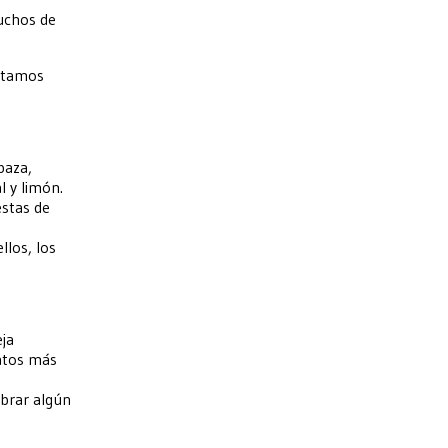
uchos de
estamos
baza,
l y limón.
estas de
llos, los
eja
latos más
ebrar algún