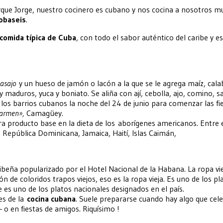
ue Jorge, nuestro cocinero es cubano y nos cocina a nosotros m
robaseis
.
comida típica de Cuba
, con todo el sabor auténtico del caribe y 
tasajo
y un hueso de jamón o lacón a la que se le agrega maíz, cala
y maduros, yuca y boniato. Se aliña con ají, cebolla, ajo, comino, sa
 los barrios cubanos la noche del 24 de junio para comenzar las fi
Carmen»,
Camagüey.
a producto base en la dieta de los aborígenes americanos. Entre e
, República Dominicana, Jamaica, Haití, Islas Caimán,
aribeña popularizado por el Hotel Nacional de la Habana. La ropa vi
de coloridos trapos viejos, eso es la ropa vieja. Es uno de los p
es uno de los platos nacionales designados en el país.
es de la
cocina cubana
. Suele prepararse cuando hay algo que cel
o en fiestas de amigos. Riquísimo !