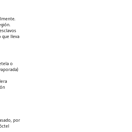
almente.
egión.
 esclavos
 que lleva
etela o
vaporada)
dera
ión
asado, por
óctel