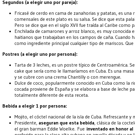
Segundos (a elegir uno por pareja):
Fricasé de cerdo en cama de zanahorias y patatas, es una 
comensales de este plato es su salsa. Se dice que esta pal
Pero se dice que en el siglo XVII fue traída al Caribe como p
Enchilada de camarones y arroz blanco, es muy conocida en l
haitianos que trabajaban en los campos de caña. Cuando h
como ingrediente principal cualquier tipo de mariscos. Que r
Postres (a elegir uno por persona):
Tarta de 3 leches, es un postre típico de Centroamérica. Se
cake que sería como le llamaríamos en Cuba. Es una masa 
y se cubre con una crema Chantilly o con merengue.
Dulce de coco, popularmente conocido en Cuba como la ri
cocada proviene de España y se elabora a base de leche 
totalmente diferente de esta receta.
Bebida a elegir 1 por persona:
Mojito, el cóctel nacional de la isla de Cuba. Refrescante y m
Presidente,
aseguran que esta bebida
, clásica de la coct
el gran barman Eddie Woelke. Fue
inventado en honor a
preferido para la clase alta cubana en aquella década y en l