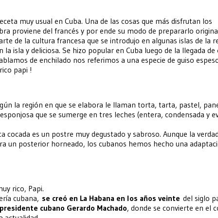
receta muy usual en Cuba. Una de las cosas que más disfrutan los
abra proviene del francés y por ende su modo de prepararlo origin
arte de la cultura francesa que se introdujo en algunas islas de la r
a isla y deliciosa. Se hizo popular en Cuba luego de la llegada de
ablamos de enchilado nos referimos a una especie de guiso espeso
ico papi !
gún la región en que se elabora le llaman torta, tarta, pastel, pan
esponjosa que se sumerge en tres leches (entera, condensada y e
ca cocada es un postre muy degustado y sabroso. Aunque la verda
para un posterior horneado, los cubanos hemos hecho una adaptac
uy rico, Papi.
elería cubana,
se creó en La Habana en los años veinte
del siglo p
l presidente cubano Gerardo Machado
, donde se convierte en el c
a actualidad.