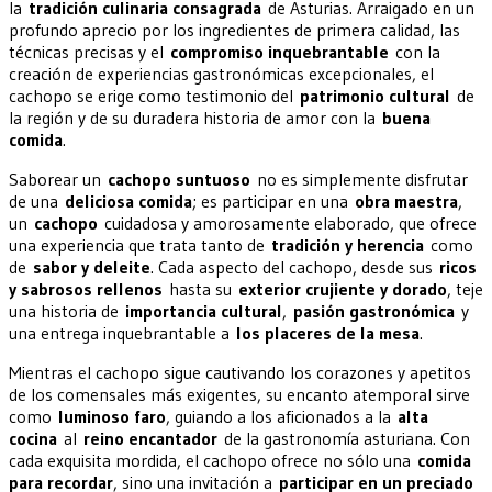
la
tradición culinaria consagrada
de Asturias. Arraigado en un
profundo aprecio por los ingredientes de primera calidad, las
técnicas precisas y el
compromiso inquebrantable
con la
creación de experiencias gastronómicas excepcionales, el
cachopo se erige como testimonio del
patrimonio cultural
de
la región y de su duradera historia de amor con la
buena
comida
.
Saborear un
cachopo suntuoso
no es simplemente disfrutar
de una
deliciosa comida
; es participar en una
obra maestra
,
un
cachopo
cuidadosa y amorosamente elaborado, que ofrece
una experiencia que trata tanto de
tradición y herencia
como
de
sabor y deleite
. Cada aspecto del cachopo, desde sus
ricos
y sabrosos rellenos
hasta su
exterior crujiente y dorado
, teje
una historia de
importancia cultural
,
pasión gastronómica
y
una entrega inquebrantable a
los placeres de la mesa
.
Mientras el cachopo sigue cautivando los corazones y apetitos
de los comensales más exigentes, su encanto atemporal sirve
como
luminoso faro
, guiando a los aficionados a la
alta
cocina
al
reino encantador
de la gastronomía asturiana. Con
cada exquisita mordida, el cachopo ofrece no sólo una
comida
para recordar
, sino una invitación a
participar en un preciado