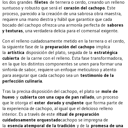
los dos grandes
filetes
de ternera o cerdo, creando un relleno
suntuoso y robusto que será el
corazón del cachopo
. Este
proceso, parecido a la creación de una sabrosa obra maestra,
requiere una mano diestra y hábil que garantice que cada
bocado del cachopo ofrezca una armonía perfecta de
sabores
y texturas
, una verdadera delicia para el comensal exigente.
Con el relleno cuidadosamente metido en la ternera o el cerdo,
la siguiente fase de la
preparación del cachopo
implica
la
artística
disposición del plato, seguida de la
estratégica
cubierta
de la carne con el relleno. Esta fase transformadora,
en la que los distintos componentes se unen para formar una
sinfonía de sabor, requiere un enfoque meticuloso y atento
para asegurar que cada cachopo sea un
testimonio de la
perfección culinaria
.
Tras la precisa disposición del cachopo, el plato se
mole de
huevo
y
cubierta con una capa de pan rallado
, un proceso
que le otorga el
exter
dorado y crujiente
que forma parte de
la experiencia de cachopo, al igual que el delicioso relleno
interior. Es a través de este
ritual de preparación
cuidadosamente orquestado
cachopo se impregna de
la
esencia atemporal de la tradición
y de la
promesa de una