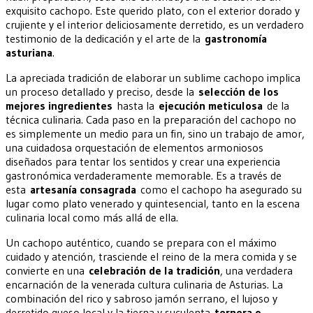
exquisito cachopo. Este querido plato, con el exterior dorado y
crujiente y el interior deliciosamente derretido, es un verdadero
testimonio de la dedicación y el arte de la
gastronomía
asturiana
.
La apreciada tradición de elaborar un sublime cachopo implica
un proceso detallado y preciso, desde la
selección de los
mejores ingredientes
hasta la
ejecución meticulosa
de la
técnica culinaria. Cada paso en la preparación del cachopo no
es simplemente un medio para un fin, sino un trabajo de amor,
una cuidadosa orquestación de elementos armoniosos
diseñados para tentar los sentidos y crear una experiencia
gastronómica verdaderamente memorable. Es a través de
esta
artesanía consagrada
como el cachopo ha asegurado su
lugar como plato venerado y quintesencial, tanto en la escena
culinaria local como más allá de ella.
Un cachopo auténtico, cuando se prepara con el máximo
cuidado y atención, trasciende el reino de la mera comida y se
convierte en una
celebración de la tradición
, una verdadera
encarnación de la venerada cultura culinaria de Asturias. La
combinación del rico y sabroso jamón serrano, el lujoso y
derretido queso local y la tierna y suculenta
ternera o